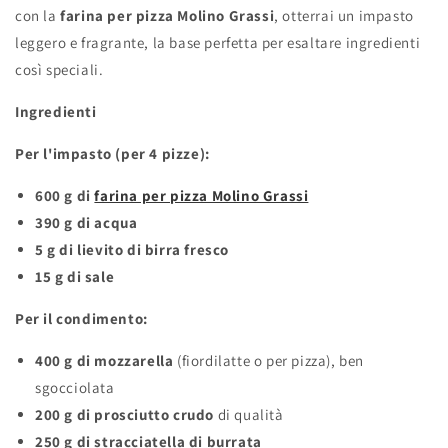
con la
farina per pizza Molino Grassi
, otterrai un impasto
leggero e fragrante, la base perfetta per esaltare ingredienti
così speciali.
Ingredienti
Per l'impasto (per 4 pizze):
600 g di
farina per pizza Molino Grassi
390 g di acqua
5 g di lievito di birra fresco
15 g di sale
Per il condimento:
400 g di mozzarella
(fiordilatte o per pizza), ben
sgocciolata
200 g di prosciutto crudo
di qualità
250 g di stracciatella di burrata