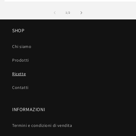
su
1
/
2
SHOP
Chi siamo
Prodotti
Ricette
Contatti
INFORMAZIONI
Termini e condizioni di vendita