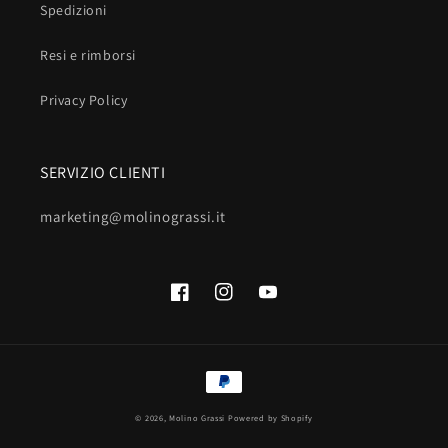
Spedizioni
Resi e rimborsi
Privacy Policy
SERVIZIO CLIENTI
marketing@molinograssi.it
Facebook
Instagram
YouTube
Metodi
di
© 2026,
Molino Grassi
Powered by Shopify
pagamento