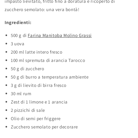
impasto lievitato, fritto fino a doratura e ricoperto di
zucchero semolato: una vera bontà!
Ingredienti:
500 g di
Farina Manitoba Molino Grassi
3 uova
200 ml latte intero fresco
100 ml spremuta di arancia Tarocco
50 g di zucchero
50 g di burro a temperatura ambiente
3 g di lievito di birra fresco
30 ml rum
Zest di 1 limone e 1 arancia
2 pizzichi di sale
Olio di semi per friggere
Zucchero semolato per decorare