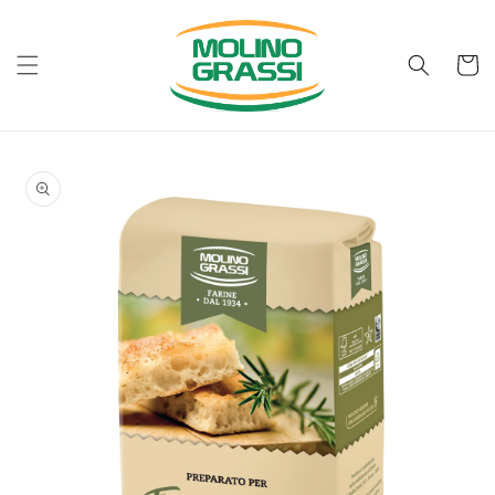
Vai
direttamente
ai contenuti
Carrell
Passa alle
informazioni
sul prodotto