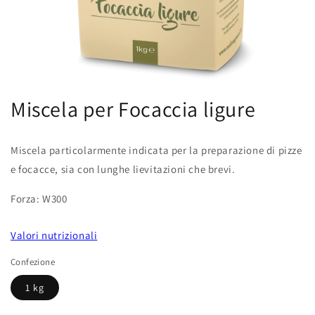
Apri
contenuti
Miscela per Focaccia ligure
multimediali
1
in
finestra
Miscela particolarmente indicata per la preparazione di pizze
modale
e focacce, sia con lunghe lievitazioni che brevi.
Forza: W300
Valori nutrizionali
Confezione
1 kg