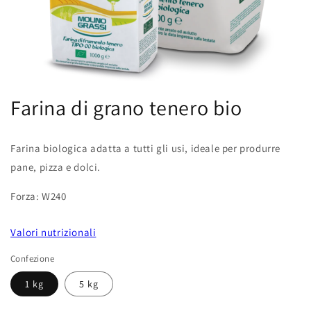
Apri
contenuti
Farina di grano tenero bio
multimediali
1
in
finestra
Farina biologica adatta a tutti gli usi, ideale per produrre
modale
pane, pizza e dolci.
Forza: W240
Valori nutrizionali
Confezione
1 kg
5 kg