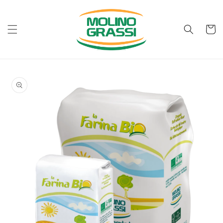
Vai
direttamente
ai contenuti
Carrell
Passa alle
informazioni
sul prodotto