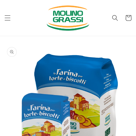
Vai
direttamente
ai contenuti
Carrell
Passa alle
informazioni
sul prodotto