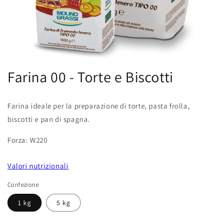
Apri
contenuti
Farina 00 - Torte e Biscotti
multimediali
1
in
finestra
Farina ideale per la preparazione di torte, pasta frolla,
modale
biscotti e pan di spagna.
Forza: W220
Valori nutrizionali
Confezione
1 kg
5 kg