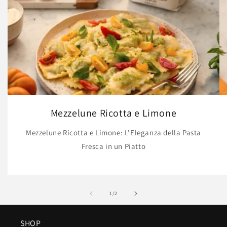
Mezzelune Ricotta e Limone
Mezzelune Ricotta e Limone: L’Eleganza della Pasta
Fresca in un Piatto
su
1
/
2
SHOP