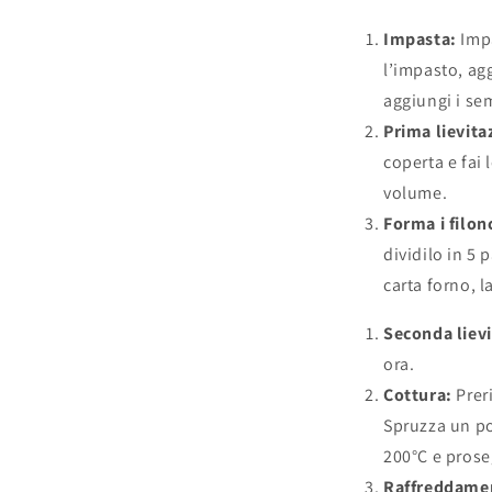
Impasta:
Impa
l’impasto, agg
aggiungi i se
Prima lievita
coperta e fai 
volume.
Forma i filonc
dividilo in 5 
carta forno, l
Seconda lievi
ora.
Cottura:
Preri
Spruzza un po
200°C e proseg
Raffreddame