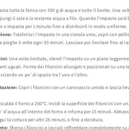
sta tutta la farina con 350 g di acqua e tutto il lievito. Una vo
iungi il sale e la restante acqua a filo. Quando l’impasto sarà
mi e impasta per 1 minuto fino a distribuirli in modo uniforme.
zione:
Trasferisci l'impasto in una ciotola unta, copri con pelli
le pieghe 3 volte ogni 30 minuti. Lasciare poi lievitare fino al 
ini:
Una volta lievitato, stendi l'impasto su un piano leggerme
parti uguali. Forma dei filoncini allungati e posizionali su una te
asciando un po' di spazio tra l'uno e l'altro.
tazione:
Copri i filoncini con un canovaccio umido e lascia liev
scalda il forno a 250°C. Incidi la superficie dei filoncini con un
' d'acqua all'interno del forno e inforna per 15 minuti. Abbas
ui la cottura per altri 25 minuti, o fino a doratura.
nto:
Sforna i filoncini e lasciali raffreddare completamente su