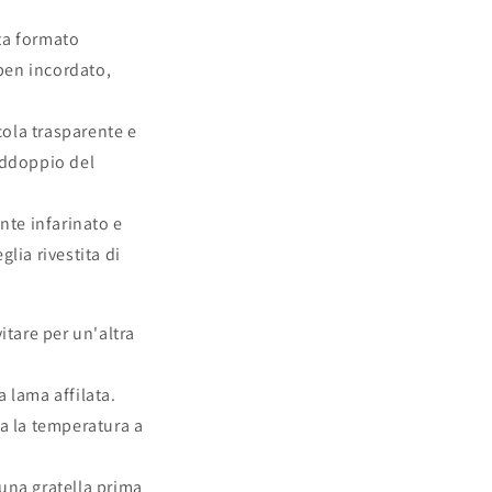
lta formato
 ben incordato,
cola trasparente e
raddoppio del
nte infarinato e
glia rivestita di
itare per un'altra
a lama affilata.
sa la temperatura a
 una gratella prima